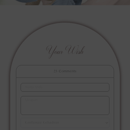
Your Wish
23
Comments