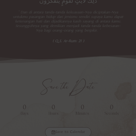
ذٰلِكَ لَاٰيٰتٍ لِّقَوْمٍ يَّتَفَكَّرُوْنَ
" Dan di antara tanda-tanda kekuasaan-Nya diciptakan-Nya
untukmu pasangan hidup dari jenismu sendiri supaya kamu dapat
ketenangan hati dan dijadikannya kasih sayang di antara kamu.
Sesungguhnya yang demikian menjadi tanda-tanda kebesaran-
Nya bagi orang-orang yang berpikir. "
( Q.S. Ar-Rum: 21 )
Save the Date
0
0
0
0
Days
Hours
Minutes
Seconds
Save to Calendar