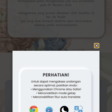
memutuskan untuk mengikrarkan janji suci pernikahan
pada 19 Oktober 2025.
Sebagaimana yang pernah dikatakan oleh ‘Sayidina Ali
bin Abi Thalib’
Apa yang akan menjadi takdirmu akan menemukan
jalannya untuk menemukanmu.
Gallery