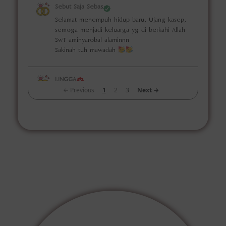
Sebut Saja Sebas
Selamat menempuh hidup baru, Ujang kasep,
semoga menjadi keluarga yg di berkahi Allah
SwT aminyarobal alaminnn
Sakinah tuh mawadah
LINGGA
← Previous
1
2
3
Next →
Semoga lancar, sukses dan selalu dalam
tuntunan tuhan semesta alam. Selamat hari
berbahagia mamang. Happy wekuk day