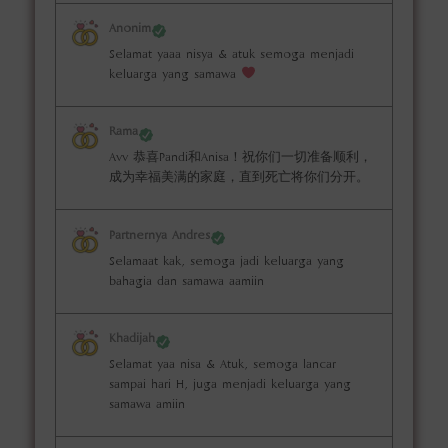
Anonim
Selamat yaaa nisya & atuk semoga menjadi
keluarga yang samawa
Rama
Avv 恭喜Pandi和Anisa！祝你们一切准备顺利，
成为幸福美满的家庭，直到死亡将你们分开。
Partnernya Andres
Selamaat kak, semoga jadi keluarga yang
bahagia dan samawa aamiin
Khadijah
Selamat yaa nisa & Atuk, semoga lancar
sampai hari H, juga menjadi keluarga yang
samawa amiin