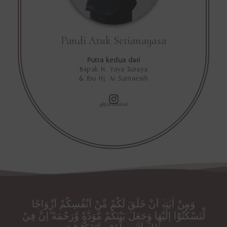
Pandi Atuk Setianayasa
Putra kedua dari
Bapak H. Yaya Suraya
& Ibu Hj. Ai Surnaesih
@pandiatuk
وَمِنْ اٰيٰتِهٖٓ اَنْ خَلَقَ لَكُمْ مِّنْ اَنْفُسِكُمْ اَزْوَاجًا
لِّتَسْكُنُوْٓا اِلَيْهَا وَجَعَلَ بَيْنَكُمْ مَّوَدَّةً وَّرَحْمَةً ۗاِنَّ فِيْ